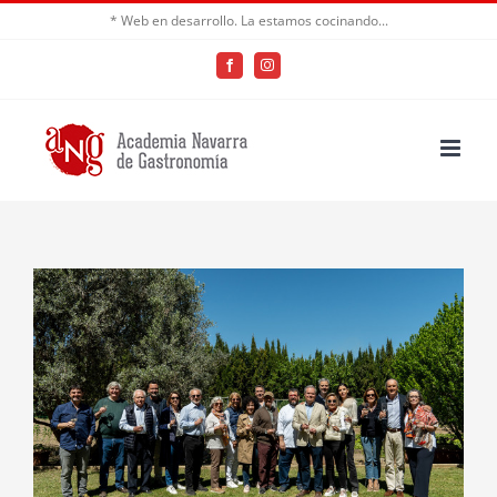
Saltar
* Web en desarrollo. La estamos cocinando...
al
Facebook
Instagram
contenido
Ver
imagen
más
grande