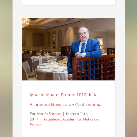
Ignacio Idoate, Premio 2016 de la
Academia Navarra de Gastronomía
Por
Martín Sarobe
|
febrero 11th,
2017
|
Actualidad Académica
,
Notas de
Prensa