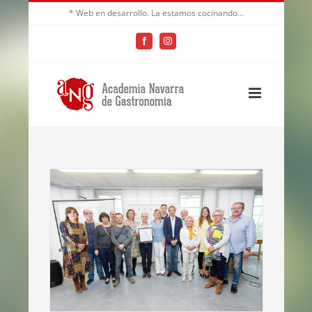
Saltar
* Web en desarrollo. La estamos cocinando...
al
Facebook
Instagram
contenido