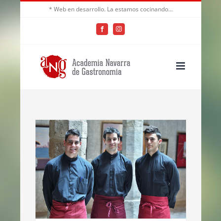
Saltar
* Web en desarrollo. La estamos cocinando...
al
Facebook
Instagram
contenido