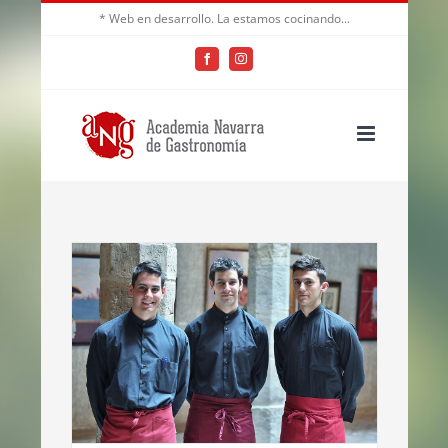
Saltar
* Web en desarrollo. La estamos cocinando...
al
Facebook
Instagram
contenido