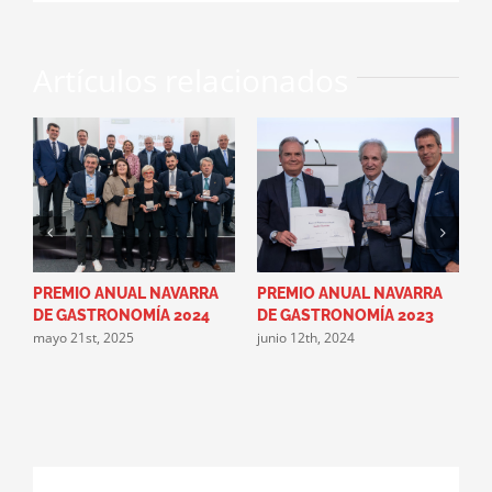
electrónico
Artículos relacionados
PREMIO ANUAL NAVARRA
PREMIO ANUAL NAVARRA
L
DE GASTRONOMÍA 2024
DE GASTRONOMÍA 2023
A
mayo 21st, 2025
junio 12th, 2024
G
g
m