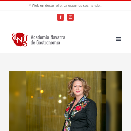
Saltar
* Web en desarrollo. La estamos cocinando...
al
Facebook
Instagram
contenido
Ver
imagen
más
grande