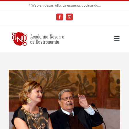
Saltar
* Web en desarrollo. La estamos cocinando...
al
Facebook
Instagram
contenido
Ver
imagen
más
grande