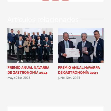
electrónico
Artículos relacionados
PREMIO ANUAL NAVARRA
PREMIO ANUAL NAVARRA
L
DE GASTRONOMÍA 2024
DE GASTRONOMÍA 2023
A
mayo 21st, 2025
junio 12th, 2024
G
g
m