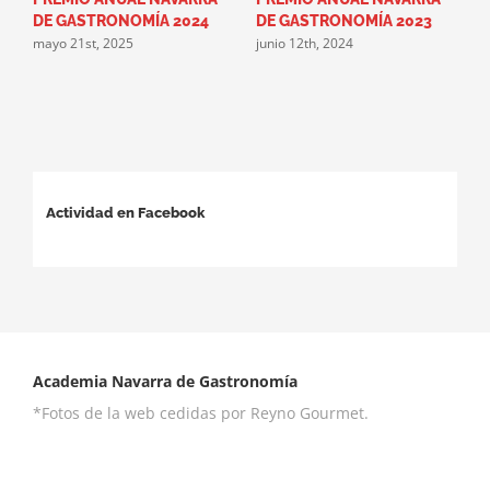
DE GASTRONOMÍA 2024
DE GASTRONOMÍA 2023
A
mayo 21st, 2025
junio 12th, 2024
G
g
m
Actividad en Facebook
Academia Navarra de Gastronomía
*Fotos de la web cedidas por Reyno Gourmet.