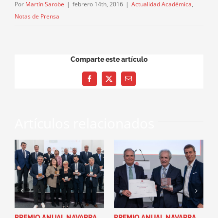
Por
Martín Sarobe
|
febrero 14th, 2016
|
Actualidad Académica
,
Notas de Prensa
Comparte este artículo
Facebook
X
Correo
electrónico
Artículos relacionados
PREMIO ANUAL NAVARRA
PREMIO ANUAL NAVARRA
L