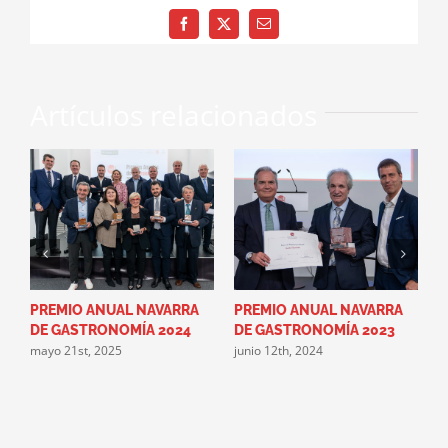
Facebook
X
Correo
electrónico
Artículos relacionados
PREMIO ANUAL NAVARRA
PREMIO ANUAL NAVARRA
L
DE GASTRONOMÍA 2024
DE GASTRONOMÍA 2023
A
mayo 21st, 2025
junio 12th, 2024
G
g
m