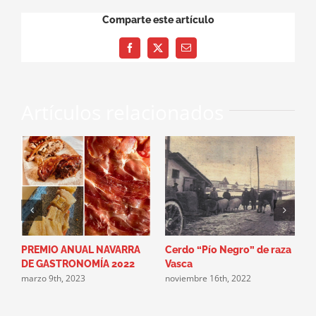
Comparte este artículo
Facebook
X
Correo
electrónico
Artículos relacionados
PREMIO ANUAL NAVARRA
Cerdo “Pío Negro” de raza
X
DE GASTRONOMÍA 2022
Vasca
D
marzo 9th, 2023
noviembre 16th, 2022
o