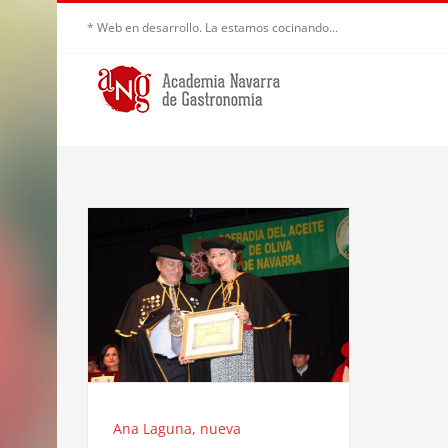
Saltar
* Web en desarrollo. La estamos cocinando...
al
contenido
Ana Laguna, nueva