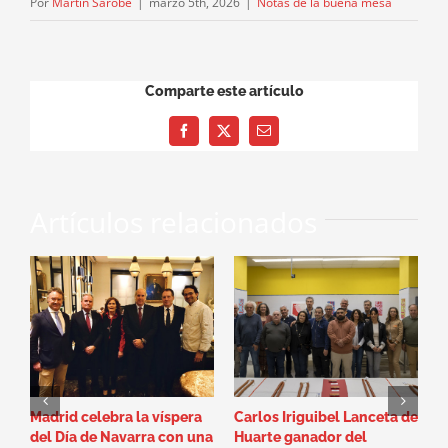
Por
Martín Sarobe
|
marzo 5th, 2026
|
Notas de la buena mesa
Comparte este artículo
Facebook
X
Correo
electrónico
Artículos relacionados
Madrid celebra la víspera
Carlos Iriguibel Lanceta de
P
del Día de Navarra con una
Huarte ganador del
“