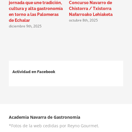
jornada que une tradición,
Concurso Navarro de
A
j
cultura y alta gastronomía
Chistorra / Txistorra
en torno a las Palomeras
Nafarroako Lehiaketa
octubre 8th, 2025
de Echalar
diciembre 9th, 2025
Actividad en Facebook
Academia Navarra de Gastronomía
*Fotos de la web cedidas por Reyno Gourmet.