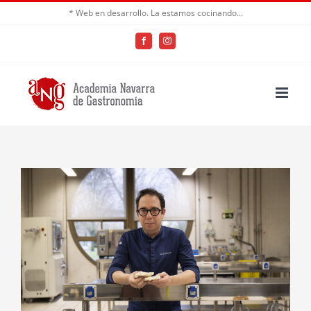
Saltar
* Web en desarrollo. La estamos cocinando...
al
Facebook
Instagram
contenido
Ver
imagen
más
grande