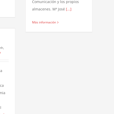
Comunicación y los propios
almacenes. Mª José
[...]
Más información
th,
a
ra
eca
emia
l