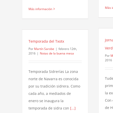
Más i
Más información
Jorn
Temporada del Txotx
Verd
Por
Martín Sarobe
|
febrero 12th,
2016
|
Notas de la buena mesa
Por
M
2016
Temporada Sidrerías La zona
Tude
norte de Navarra es conocida
prim
por su tradición sidrera. Como
la e
cada año, a mediados de
Con 
enero se inaugura la
de H
temporada de sidra con
[...]