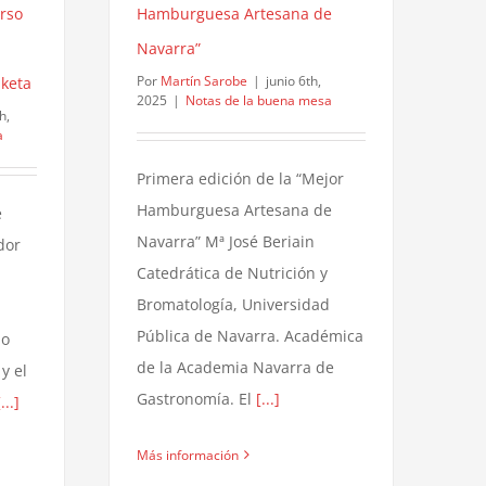
rso
Hamburguesa Artesana de
Navarra”
Por
Martín Sarobe
|
junio 6th,
aketa
2025
|
Notas de la buena mesa
h,
a
Primera edición de la “Mejor
Hamburguesa Artesana de
e
Navarra” Mª José Beriain
dor
Catedrática de Nutrición y
Bromatología, Universidad
Pública de Navarra. Académica
lo
de la Academia Navarra de
y el
Gastronomía. El
[...]
[...]
Más información