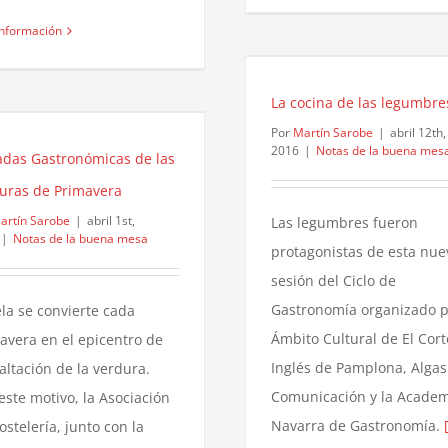
nformación
La cocina de las legumbre
Por
Martín Sarobe
|
abril 12th,
2016
|
Notas de la buena mes
adas Gastronómicas de las
uras de Primavera
artín Sarobe
|
abril 1st,
Las legumbres fueron
|
Notas de la buena mesa
protagonistas de esta nue
sesión del Ciclo de
Gastronomía organizado 
la se convierte cada
Ámbito Cultural de El Cort
avera en el epicentro de
Inglés de Pamplona, Algas
xaltación de la verdura.
Comunicación y la Acade
este motivo, la Asociación
Navarra de Gastronomía.
ostelería, junto con la