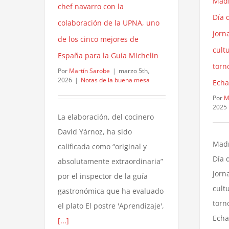
Madr
chef navarro con la
Día 
colaboración de la UPNA, uno
jorn
de los cinco mejores de
cult
España para la Guía Michelin
torn
Por
Martín Sarobe
|
marzo 5th,
2026
|
Notas de la buena mesa
Echa
Por
M
2025
La elaboración, del cocinero
David Yárnoz, ha sido
Madr
calificada como “original y
Día 
absolutamente extraordinaria”
jorn
por el inspector de la guía
cult
gastronómica que ha evaluado
torn
el plato El postre 'Aprendizaje',
Echa
[...]