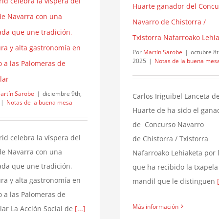
id celebra la víspera del
Huarte ganador del Concu
de Navarra con una
Navarro de Chistorra /
ada que une tradición,
Txistorra Nafarroako Lehi
ura y alta gastronomía en
Por
Martín Sarobe
|
octubre 8t
2025
|
Notas de la buena mes
o a las Palomeras de
lar
artín Sarobe
|
diciembre 9th,
Carlos Iriguibel Lanceta d
|
Notas de la buena mesa
Huarte de ha sido el gana
de Concurso Navarro
id celebra la víspera del
de Chistorra / Txistorra
de Navarra con una
Nafarroako Lehiaketa por 
ada que une tradición,
que ha recibido la txapela 
ura y alta gastronomía en
mandil que le distinguen
o a las Palomeras de
Más información
lar La Acción Social de
[...]